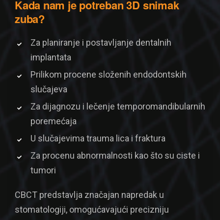
Kada nam je potreban 3D snimak
zuba?
Za planiranje i postavljanje dentalnih
implantata
Prilikom procene složenih endodontskih
slučajeva
Za dijagnozu i lečenje temporomandibularnih
poremećaja
U slučajevima trauma lica i fraktura
Za procenu abnormalnosti kao što su ciste i
tumori
CBCT predstavlja značajan napredak u
stomatologiji, omogućavajući precizniju