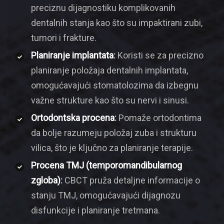
preciznu dijagnostiku komplikovanih
dentalnih stanja kao što su impaktirani zubi,
tumori i frakture.
Planiranje implantata
:
Koristi se za precizno
planiranje položaja dentalnih implantata,
omogućavajući stomatolozima da izbegnu
važne strukture kao što su nervi i sinusi.
Ortodontska procena
:
Pomaže ortodontima
da bolje razumeju položaj zuba i strukturu
vilica, što je ključno za planiranje terapije.
Procena TMJ (temporomandibularnog
zgloba)
:
CBCT pruža detaljne informacije o
stanju TMJ, omogućavajući dijagnozu
disfunkcije i planiranje tretmana.