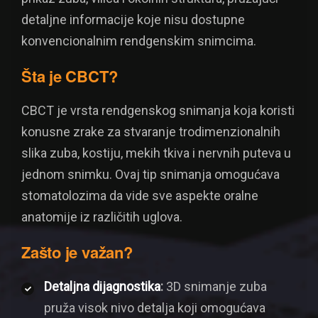
detaljne informacije koje nisu dostupne
konvencionalnim rendgenskim snimcima.
Šta je CBCT?
CBCT je vrsta rendgenskog snimanja koja koristi
konusne zrake za stvaranje trodimenzionalnih
slika zuba, kostiju, mekih tkiva i nervnih puteva u
jednom snimku. Ovaj tip snimanja omogućava
stomatolozima da vide sve aspekte oralne
anatomije iz različitih uglova.
Zašto je važan?
Detaljna dijagnostika
:
3D snimanje zuba
pruža visok nivo detalja koji omogućava